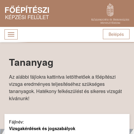
Ugrás a tartalomra
FŐÉPÍTÉSZI
KÉPZÉSI FELÜLET
Belépés
Navigáció
átkapcsolása
Tananyag
Az alábbi fájlokra kattintva letölthetőek a főépítészi
vizsga eredményes teljesítéséhez szükséges
tananyagok. Hatékony felkészülést és sikeres vizsgát
kívánunk!
Fájlnév:
Vizsgakérdések és jogszabályok