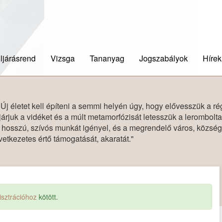
ljárásrend
Vizsga
Tananyag
Jogszabályok
Hírek
Új életet kell építeni a semmi helyén úgy, hogy elővesszük a ré
járjuk a vidéket és a múlt metamorfózisát letesszük a lerombolta
 hosszú, szívós munkát igényel, és a megrendelő város, közsé
vetkezetes értő támogatását, akaratát."
isztrációhoz
kötött.