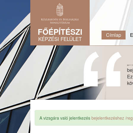
Ugrás a tartalomra
FŐÉPÍTÉSZI
Címlap
E
KÉPZÉSI FELÜLET
„…
be
Ez
kö
A vizsgára való jelentkezés
bejelentkezéshez /reg