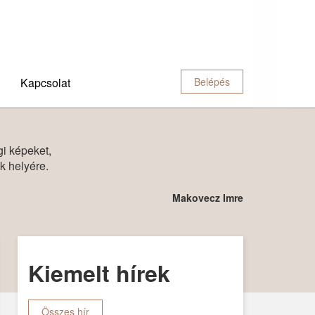
Kapcsolat
Belépés
gi képeket,
k helyére.
g
Makovecz Imre
Kiemelt hírek
Összes hír