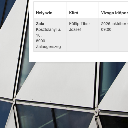
Helyszín
Kiíró
Vizsga időpon
Zala
Fülöp Tibor
2026. október 
Kosztolányi u.
József
09:00
10.
8900
Zalaegerszeg