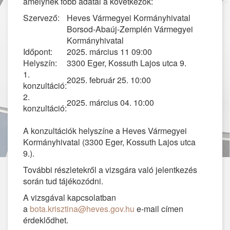
amelynek főbb adatai a következők:
Szervező:
Heves Vármegyei Kormányhivatal
Borsod-Abaúj-Zemplén Vármegyei
Kormányhivatal
Időpont:
2025. március 11 09:00
Helyszín:
3300 Eger, Kossuth Lajos utca 9.
1.
2025. február 25. 10:00
konzultáció:
2.
2025. március 04. 10:00
konzultáció:
A konzultációk helyszíne a Heves Vármegyei
Kormányhivatal (3300 Eger, Kossuth Lajos utca
9.).
További részletekről a vizsgára való jelentkezés
során tud tájékozódni.
A vizsgával kapcsolatban
a
bota.krisztina@heves.gov.hu
e-mail címen
érdeklődhet.