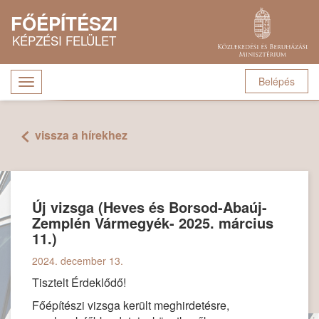
Ugrás a tartalomra
FŐÉPÍTÉSZI
KÉPZÉSI FELÜLET
Belépés
Navigáció
átkapcsolása
vissza a hírekhez
Új vizsga (Heves és Borsod-Abaúj-
Zemplén Vármegyék- 2025. március
11.)
2024. december 13.
Tisztelt Érdeklődő!
Főépítészi vizsga került meghirdetésre,